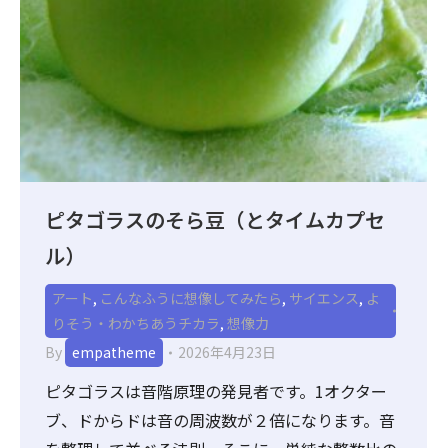
ピタゴラスのそら豆（とタイムカプセ
ル）
アート
,
こんなふうに想像してみたら
,
サイエンス
,
よ
りそう・わかちあうチカラ
,
想像力
By
empatheme
2026年4月23日
ピタゴラスは音階原理の発見者です。1オクター
ブ、ドからドは音の周波数が２倍になります。音