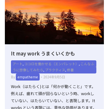
It may work うまくいくかも
アート
,
ココロを働かせる（エンパレット）
,
こんなふ
うに想像してみたら
,
プラクティス
,
修養
By
empatheme
2024年9月5日
Work（はたらく)とは「何かが動くこと」です。
例えば、疲れて頭が回らないという時、workし
ていない、はたらいていない、と表現します。It
works という表現には、意外な効用があります。