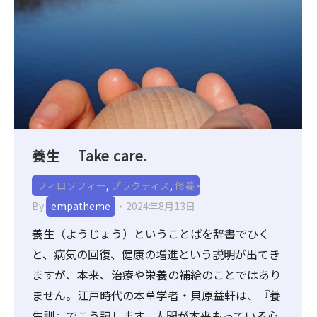
養生 ｜Take care.
フィロソフィー
,
プラクティス
,
修養
By
empatheme
2024年8月13日
養生（ようじょう）ということばを辞書でひく
と、病気の回復、健康の増進という説明が出てき
ますが、本来、治療や栄養の補給のことではあり
ません。江戸時代の本草学者・貝原益軒は、『養
生訓』でこう記します。人間が本来もっている心