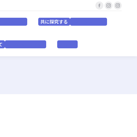
Facebook
Instagram
Instagr
共に探究する
for EDUCATORS
for RESEACHERS
page
page
page
共に探究する
or EDUCATORS
for RESEACHERS
opens
opens
opens
in
in
in
いて
VISION & PURPOSE
English
new
new
new
て
VISION & PURPOSE
English
window
window
window