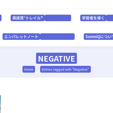
英語耳°トレイル®
学習者を導く
for LEARNERS
英語耳°トレイル®
学習者を導く
for LEARNERS
f
エンパレットノート
SomniQにつ
for PRACTITIONERS
エンパレットノート
SomniQについ
for PRACTITIONERS
NEGATIVE
You are here:
Home
Entries tagged with "Negative"