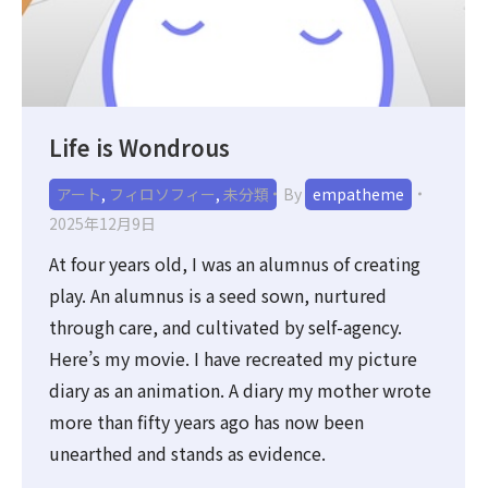
Life is Wondrous
アート
,
フィロソフィー
,
未分類
By
empatheme
2025年12月9日
At four years old, I was an alumnus of creating
play. An alumnus is a seed sown, nurtured
through care, and cultivated by self-agency.
Here’s my movie. I have recreated my picture
diary as an animation. A diary my mother wrote
more than fifty years ago has now been
unearthed and stands as evidence.