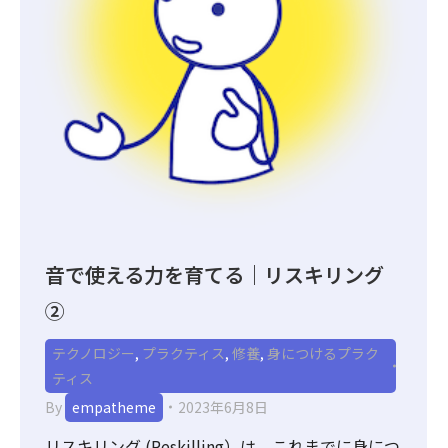
音で使える力を育てる｜リスキリング
②
テクノロジー
,
プラクティス
,
修養
,
身につけるプラク
ティス
By
empatheme
2023年6月8日
リスキリング (Reskilling）は、これまでに身につ