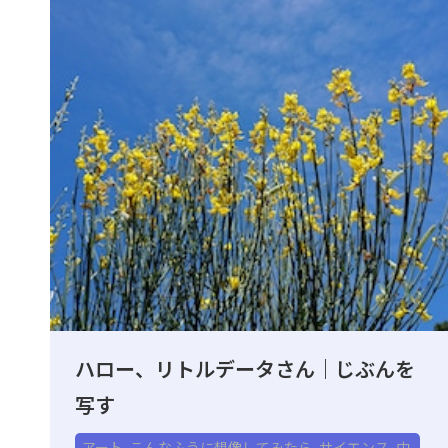
ハロー、リトルデータさん｜じぶんを
写す
アート
,
こんなふうに想像してみたら
,
サイエンス
,
中