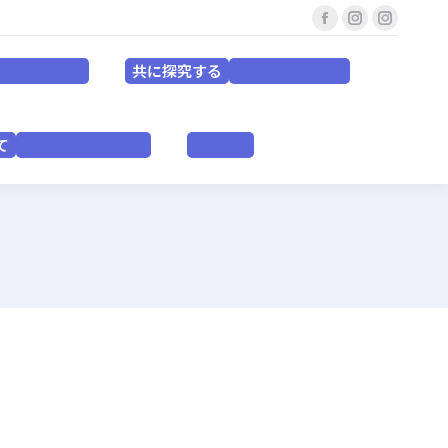
Facebook
Instagram
Instagr
共に探究する
for EDUCATORS
for RESEACHERS
page
page
page
共に探究する
or EDUCATORS
for RESEACHERS
opens
opens
opens
in
in
in
いて
VISION & PURPOSE
English
new
new
new
て
VISION & PURPOSE
English
window
window
window