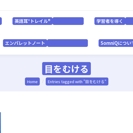
英語耳°トレイル®
学習者を導く
for LEARNERS
英語耳°トレイル®
学習者を導く
for LEARNERS
f
エンパレットノート
SomniQにつ
for PRACTITIONERS
エンパレットノート
SomniQについ
for PRACTITIONERS
目をむける
You are here:
Home
Entries tagged with "目をむける"