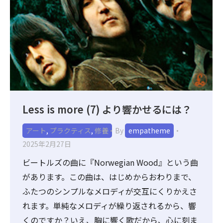
Less is more (7) より響かせるには？
アート
,
プラクティス
,
修養
By
empatheme
2025年2月27日
ビートルズの曲に『Norwegian Wood』という曲
があります。この曲は、はじめからおわりまで、
ふたつのシンプルなメロディが交互にくりかえさ
れます。単純なメロディが繰り返されるから、響
くのですか？いえ、胸に響く歌だから、心に刻ま