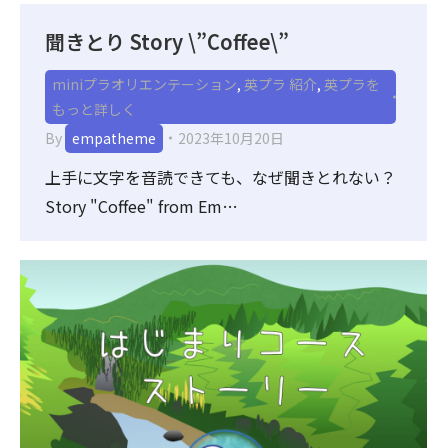
聞きとり Story \”Coffee\”
miniプラオリエンテーション
,
英プラ 紹介
,
英プラを
もっと詳しく
By
empatheme
2023年10月20日
上手に文字を音読できても、なぜ聞きとれない？
Story "Coffee" from Em…