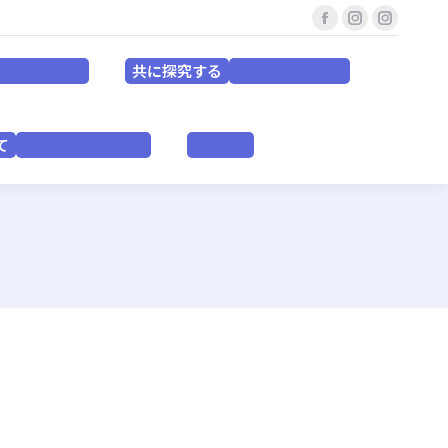
Facebook
Instagram
Instagr
共に探究する
for EDUCATORS
for RESEACHERS
page
page
page
共に探究する
or EDUCATORS
for RESEACHERS
opens
opens
opens
in
in
in
いて
VISION & PURPOSE
English
new
new
new
て
VISION & PURPOSE
English
window
window
window