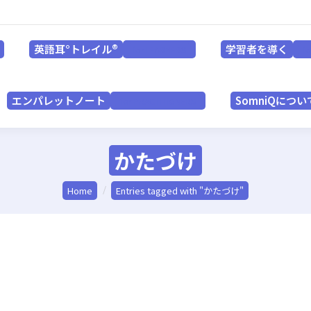
英語耳°トレイル®
学習者を導く
for LEARNERS
英語耳°トレイル®
学習者を導く
for LEARNERS
f
エンパレットノート
SomniQにつ
for PRACTITIONERS
エンパレットノート
SomniQについ
for PRACTITIONERS
かたづけ
You are here:
Home
Entries tagged with "かたづけ"