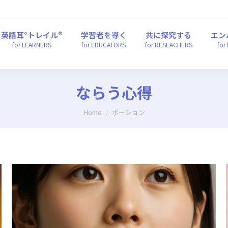
英語耳°トレイル®
学習者を導く
共に探究する
エ
for LEARNERS
for EDUCATORS
for RESEACHERS
fo
英語耳°トレイル®
学習者を導く
共に探究する
エン
for LEARNERS
for EDUCATORS
for RESEACHERS
for
ならう心得
You are here:
Home
ポーション