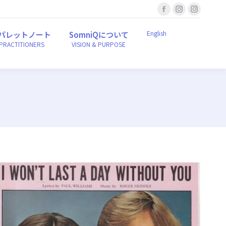
Facebook
Instagram
Instagr
English
ンパレットノート
SomniQについて
r PRACTITIONERS
VISION & PURPOSE
page
page
page
English
パレットノート
SomniQについて
opens
opens
opens
 PRACTITIONERS
VISION & PURPOSE
in
in
in
new
new
new
window
window
window