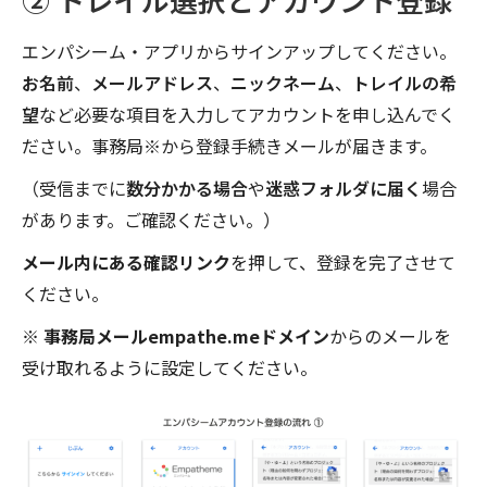
エンパシーム・アプリからサインアップしてください。
お名前
、
メールアドレス
、
ニックネーム
、
トレイルの希
望
など必要な項目を入力してアカウントを申し込んでく
ださい。事務局※から登録手続きメールが届きます。
（受信までに
数分かかる
場合
や
迷惑フォルダに届く
場合
があります。ご確認ください。）
メール内にある確認リンク
を押して、登録を完了させて
ください。
※
事務局メール
empathe.me
ドメイン
からのメールを
受け取れるように設定してください。