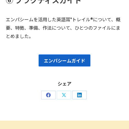
エンパシームを活用した英語耳°トレイル®について、概
要、特徴、準備、作法について、ひとつのファイルにま
とめました。
エンパシームガイド
シェア
Share
Share
Share
on
on
on
Facebook
X
LinkedIn