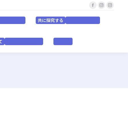
Facebook
Instagram
Instagr
共に探究する
for EDUCATORS
for RESEACHERS
page
page
page
共に探究する
or EDUCATORS
for RESEACHERS
opens
opens
opens
in
in
in
いて
VISION & PURPOSE
English
new
new
new
て
VISION & PURPOSE
English
window
window
window