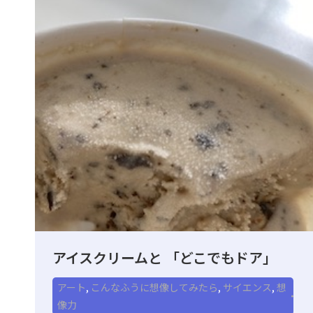
アイスクリームと 「どこでもドア」
アート
,
こんなふうに想像してみたら
,
サイエンス
,
想
像力