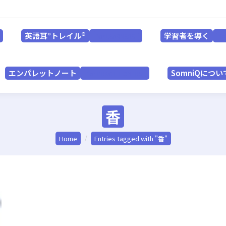
英語耳°トレイル®
学習者を導く
for LEARNERS
英語耳°トレイル®
学習者を導く
for LEARNERS
f
エンパレットノート
SomniQにつ
for PRACTITIONERS
エンパレットノート
SomniQについ
for PRACTITIONERS
香
You are here:
Home
Entries tagged with "香"