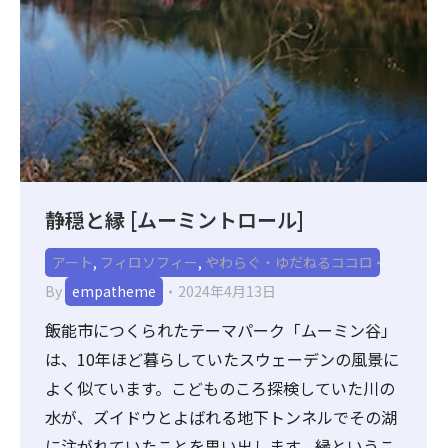
静穏と縁 [ムーミントロール]
アート
,
フィロソフィー
,
やわらぐ・ゆだねるココロ
By
empatheme
2024年4月13日
飯能市につくられたテーマパーク「ムーミン谷」
は、10年ほど暮らしていたスウェーデンの風景に
よく似ています。こどものころ探検していた川の
水が、ズイドウとよばれる地下トンネルでその湖
に注がれていたことを思い出します。縁というこ