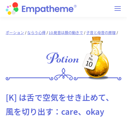
ポーション
/
ならう心得
/
10.発音は顔の動きで
/
子音と母音の原理
/
[K] は舌で空気をせき止めて、
風を切り出す：care、okay