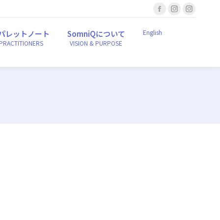
Facebook
Instagram
Instagr
English
ンパレットノート
SomniQについて
r PRACTITIONERS
VISION & PURPOSE
page
page
page
English
パレットノート
SomniQについて
opens
opens
opens
 PRACTITIONERS
VISION & PURPOSE
in
in
in
new
new
new
window
window
window