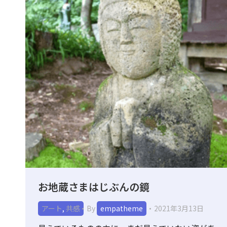
お地蔵さまはじぶんの鏡
アート
,
共感
By
empatheme
2021年3月13日