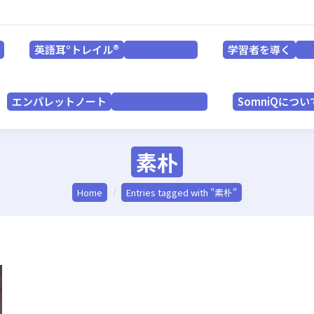
英語耳°トレイル®
学習者を導く
for LEARNERS
英語耳°トレイル®
学習者を導く
for LEARNERS
f
エンパレットノート
SomniQにつ
for PRACTITIONERS
エンパレットノート
SomniQについ
for PRACTITIONERS
素朴
You are here:
Home
Entries tagged with "素朴"