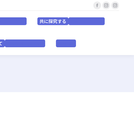
Facebook
Instagram
Instagr
共に探究する
for EDUCATORS
for RESEACHERS
page
page
page
共に探究する
or EDUCATORS
for RESEACHERS
opens
opens
opens
in
in
in
いて
VISION & PURPOSE
English
new
new
new
て
VISION & PURPOSE
English
window
window
window