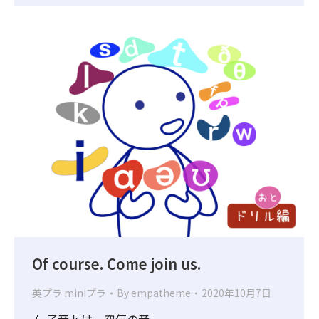
Of course. Come join us.
英プラ miniプラ
By
empatheme
2020年10月7日