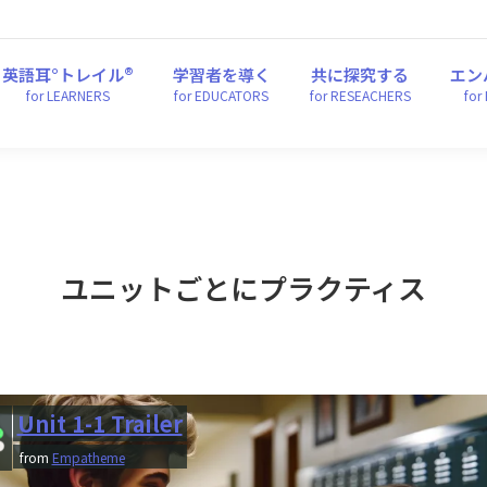
英語耳°トレイル®
学習者を導く
共に探究する
エ
for LEARNERS
for EDUCATORS
for RESEACHERS
fo
英語耳°トレイル®
学習者を導く
共に探究する
エン
for LEARNERS
for EDUCATORS
for RESEACHERS
for
ユニットごとにプラクティス
Unit 1-1 Trailer
from
Empatheme