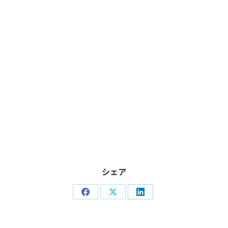
シェア
Share
Share
Share
on
on
on