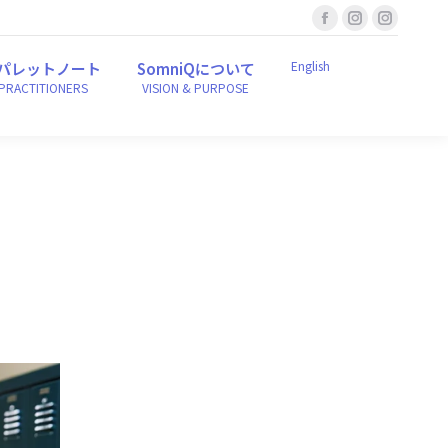
Facebook
Instagram
Instagr
English
ンパレットノート
SomniQについて
r PRACTITIONERS
VISION & PURPOSE
page
page
page
English
パレットノート
SomniQについて
opens
opens
opens
 PRACTITIONERS
VISION & PURPOSE
in
in
in
new
new
new
window
window
window