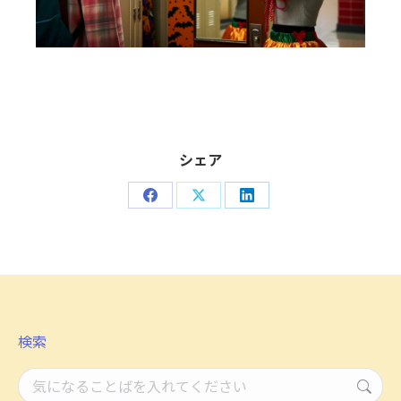
シェア
Share
Share
Share
on
on
on
Facebook
X
LinkedIn
検索
検