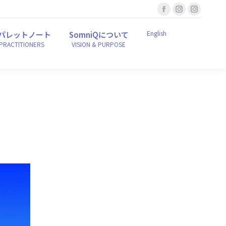
Facebook
Instagram
Instagr
English
ンパレットノート
SomniQについて
r PRACTITIONERS
VISION & PURPOSE
page
page
page
English
パレットノート
SomniQについて
opens
opens
opens
 PRACTITIONERS
VISION & PURPOSE
in
in
in
new
new
new
window
window
window