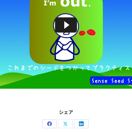
シェア
Share
Share
Share