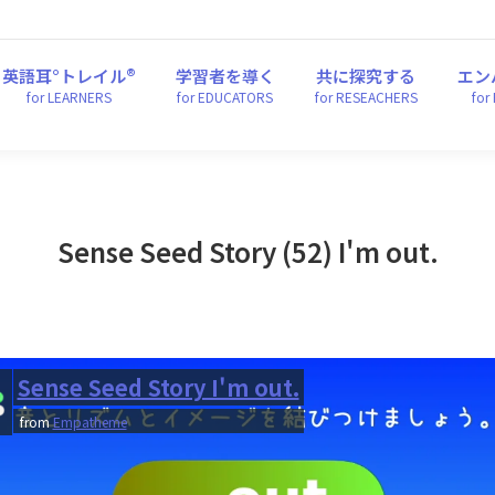
英語耳°トレイル®
学習者を導く
共に探究する
エ
for LEARNERS
for EDUCATORS
for RESEACHERS
fo
英語耳°トレイル®
学習者を導く
共に探究する
エン
for LEARNERS
for EDUCATORS
for RESEACHERS
for
Sense Seed Story (52) I'm out.
Sense Seed Story I'm out.
from
Empatheme