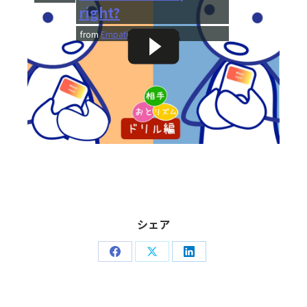
right?
from
Empatheme
シェア
Share
Share
Share
on
on
on
Facebook
X
LinkedIn