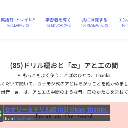
英語耳°トレイル®
学習者を導く
共に探究する
エ
for LEARNERS
for EDUCATORS
for RESEACHERS
fo
英語耳°トレイル®
学習者を導く
共に探究する
エン
for LEARNERS
for EDUCATORS
for RESEACHERS
for
(85)ドリル編おと「æ」アとエの間
💧 もっともよく使うことばのひとつ、Thanks.
かみくだいて聞いて、カナモジ式のアとはちがうことを確かめま
 母音「æ」は、アとエの中間のような音。口のかたちをまね
セオリー＆ドリル編 (85) Okay, thanks.
from
Empatheme