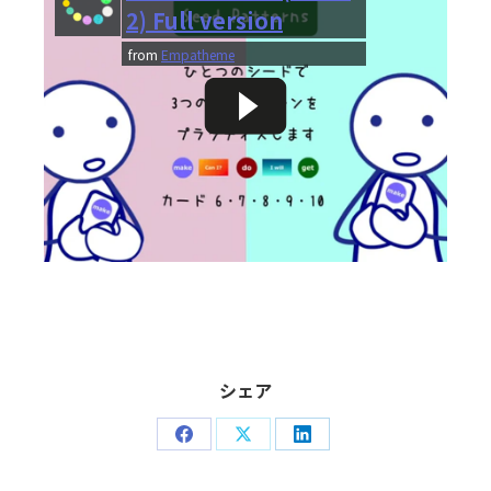
2) Full version
from
Empatheme
シェア
Share
Share
Share
on
on
on