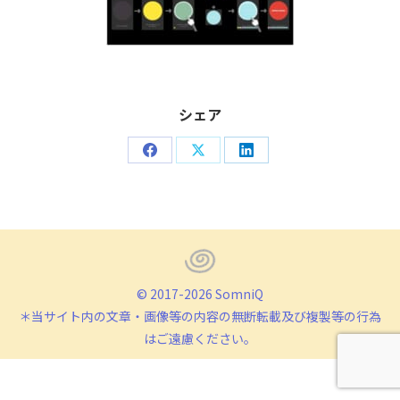
シェア
Share
Share
Share
on
on
on
Facebook
X
LinkedIn
© 2017-2026 SomniQ
＊当サイト内の文章・画像等の内容の無断転載及び複製等の行為
はご遠慮ください。