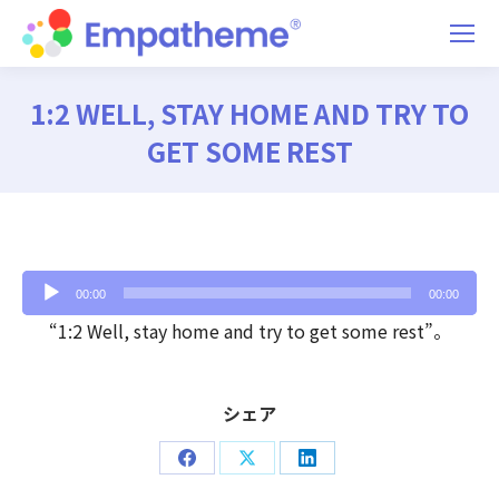
1:2 WELL, STAY HOME AND TRY TO
GET SOME REST
You are here:
音
00:00
00:00
声
“1:2 Well, stay home and try to get some rest”。
プ
レ
シェア
ー
ヤ
Share
Share
Share
ー