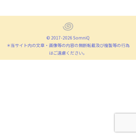
on
on
on
Facebook
X
LinkedIn
© 2017-2026 SomniQ
＊当サイト内の文章・画像等の内容の無断転載及び複製等の行為
はご遠慮ください。