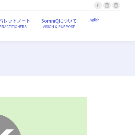
Facebook
Instagram
Instagr
English
ンパレットノート
SomniQについて
r PRACTITIONERS
VISION & PURPOSE
page
page
page
English
パレットノート
SomniQについて
opens
opens
opens
 PRACTITIONERS
VISION & PURPOSE
in
in
in
new
new
new
window
window
window