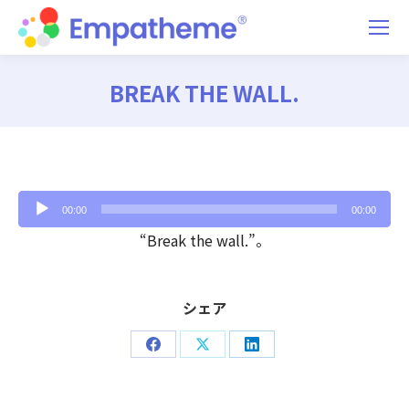
BREAK THE WALL.
You are here:
音
00:00
00:00
声
“Break the wall.”。
プ
レ
シェア
ー
ヤ
Share
Share
Share
ー
on
on
on