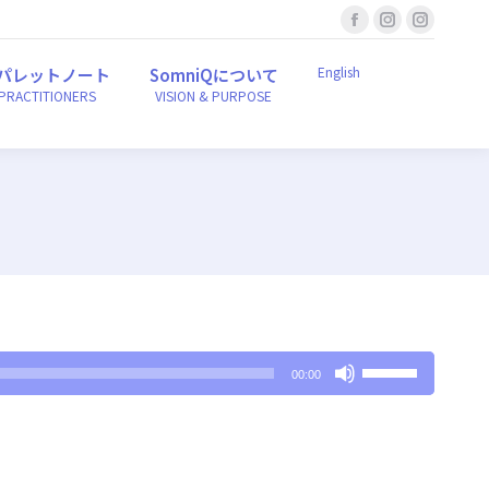
Facebook
Instagram
Instagr
English
ンパレットノート
SomniQについて
r PRACTITIONERS
VISION & PURPOSE
page
page
page
English
パレットノート
SomniQについて
opens
opens
opens
 PRACTITIONERS
VISION & PURPOSE
in
in
in
new
new
new
window
window
window
ボ
00:00
リ
ュ
ー