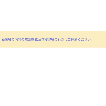
ム
調
節
に
は
上
・画像等の内容の無断転載及び複製等の行為はご遠慮ください。
下
矢
印
キ
ー
を
使
っ
て
く