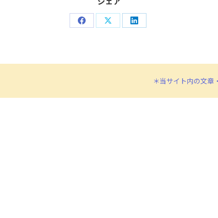
シェア
ー
ヤ
Share
Share
Share
ー
on
on
on
Facebook
X
LinkedIn
＊当サイト内の文章