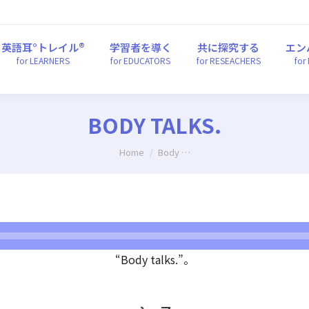
英語耳°トレイル®
学習者を導く
共に探究する
エ
for LEARNERS
for EDUCATORS
for RESEACHERS
fo
英語耳°トレイル®
学習者を導く
共に探究する
エン
for LEARNERS
for EDUCATORS
for RESEACHERS
for
BODY TALKS.
You are here:
Home
Body …
音
声
“Body talks.”。
プ
レ